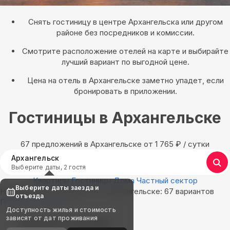
Снять гостиницу в центре Архангельска или другом
районе без посредников и комиссии.
Смотрите расположение отелей на карте и выбирайте
лучший вариант по выгодной цене.
Цена на отель в Архангельске заметно упадет, если
бронировать в приложении.
Гостиницы в Архангельске
67 предложений в Архангельске oт 1 765
₽
/ сутки
Архангельск
Выберите даты, 2 гостя
Квартиры
Гостиницы
Дома
Частный сектор
Выберите даты заезда и
Найдём, где остановиться в Архангельске: 67 вариантов
отъезда
Показать на карте
Доступность жилья и стоимость
зависят от дат проживания
Выбирайте лучшее