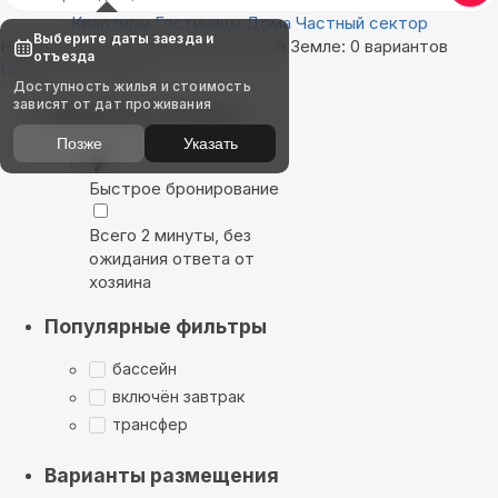
Квартиры
Гостиницы
Дома
Частный сектор
Выберите даты заезда и
Найдём, где остановиться в Новой Земле: 0 вариантов
отъезда
Показать на карте
Доступность жилья и стоимость
зависят от дат проживания
Выбирайте лучшее
Позже
Указать
Быстрое бронирование
Всего 2 минуты, без
ожидания ответа от
хозяина
Популярные фильтры
бассейн
включён завтрак
трансфер
Варианты размещения