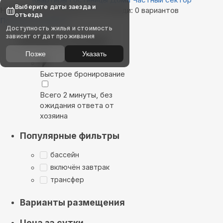
Выберите даты заезда и
Найдём, где остановиться в Жерди: 0 вариантов
отъезда
Показать на карте
Доступность жилья и стоимость
зависят от дат проживания
Выбирайте лучшее
Позже
Указать
Быстрое бронирование
Всего 2 минуты, без
ожидания ответа от
хозяина
Популярные фильтры
бассейн
включён завтрак
трансфер
Варианты размещения
Цена за сутки